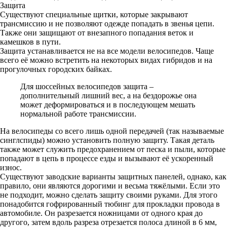
Защита
Существуют специальные щитки, которые закрывают
трансмиссию и не позволяют одежде попадать в звенья цепи.
Также они защищают от внезапного попадания веток и
камешков в пути.
Защита устанавливается не на все модели велосипедов.
Чаще
всего её можно встретить на некоторых видах гибридов и на
прогулочных городских байках.
Для шоссейных велосипедов защита –
дополнительный лишний вес, а на бездорожье она
может деформироваться и в последующем мешать
нормальной работе трансмиссии.
На велосипеды со всего лишь одной передачей (так называемые
синглспиды) можно установить полную защиту.
Такая деталь
также может служить предохранением от песка и пыли, которые
попадают в цепь в процессе езды и вызывают её ускоренный
износ.
Существуют заводские варианты защитных панелей, однако, как
правило, они являются дорогими и весьма тяжёлыми.
Если это
не подходит, можно сделать защиту своими руками.
Для этого
понадобится гофрированный тюбинг для прокладки провода в
автомобиле.
Он разрезается ножницами от одного края до
другого, затем вдоль разреза отрезается полоса длиной в 6 мм,