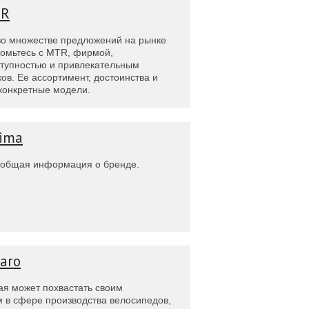
TR
во множестве предложений на рынке
комьтесь с MTR, фирмой,
тупностью и привлекательным
ов. Ее ассортимент, достоинства и
 конкретные модели.
ima
 общая информация о бренде.
aro
ая может похвастать своим
 в сфере производства велосипедов,