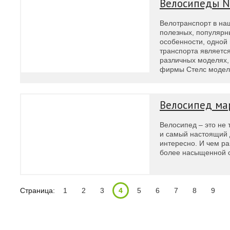
Велосипеды N
Велотранспорт в на
полезных, популярны
особенности, одной
транспорта является
различных моделях,
фирмы Стелс модели
Велосипед ма
Велосипед – это не 
и самый настоящий д
интересно. И чем ра
более насыщенной с
Страница:
1
2
3
4
5
6
7
8
9