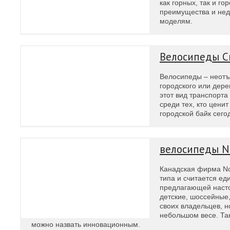
как горных, так и г
преимущества и нед
моделям.
Велосипеды C
Велосипеды – неотъ
городского или дере
этот вид транспорт
среди тех, кто цени
городской байк сего
велосипеды N
Канадская фирма No
типа и считается ед
предлагающей насто
детские, шоссейные,
своих владельцев, н
небольшом весе. Та
можно назвать инновационным.