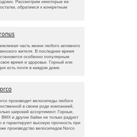
ородских. Рассмотрим некоторые ее
остатки, обратимся к конкретным
ronus
емлемая часть жизни любого активного
венского жителя. В последнее время
а становится особенно популярным
т свое время и здоровье. Горный или
дня есть почти в каждом доме.
orco
rco производит велосипеды любого
инственной в своем роде компанией,
лько широкий ассортимент. Горные,
 BMX и другие байки не только радуют
о и гарантируют высокую прочность при
кже производство велосипедов Norco