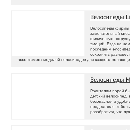
Велосипеды L
Велосипеды фирмы Li
замечательный спос
физическую нагрузк
эмоций. Езда на нем
последним елосипед
сохранять равновеси
ассортимент моделей велосипедов для каждого желающе
Велосипеды M
Родителям порой бы
детский велосипед,
безопасная и удобн
предоставляют боль
разобраться, что лу