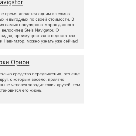
avigator
ше время является одним из самых
х и выгодных по своей стоимости. В
 из самых популярных марок данного
 велосипед Stels Navigator. О
 видах, преимуществах и недостатках
 Навигатор, можно узнать уже сейчас!
рки Орион
только средство передвижения, это еще
руг, с которым весело, приятно,
ньше человек заводит таких друзей, тем
тановится его жизнь.