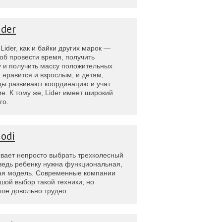
ider
der, как и байки других марок —
об провести время, получить
у и получить массу положительных
 нравится и взрослым, и детям,
ы развивают координацию и учат
е. К тому же, Lider имеет широкий
го.
odi
вает непросто выбрать трехколесный
 ведь ребенку нужна функциональная,
ая модель. Современные компании
шой выбор такой техники, но
чше довольно трудно.