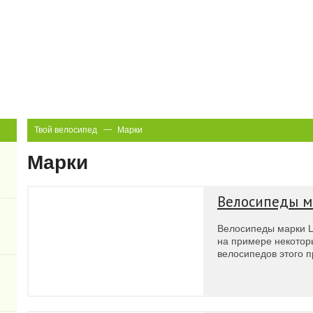
Твой велосипед
Марки
Марки
Велосипеды м
Велосипеды марки L
на примере некотор
велосипедов этого п